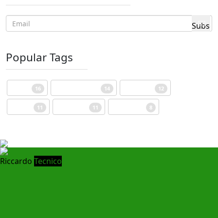
Popular Tags
Egitto
Standard Post
missione
16
14
12
Scuola
Pastorale
Vocazione
11
11
8
Riccardo
Tecnico