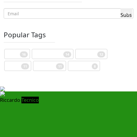
Popular Tags
Egitto
Standard Post
missione
16
14
12
Scuola
Pastorale
Vocazione
11
11
8
Riccardo
Tecnico